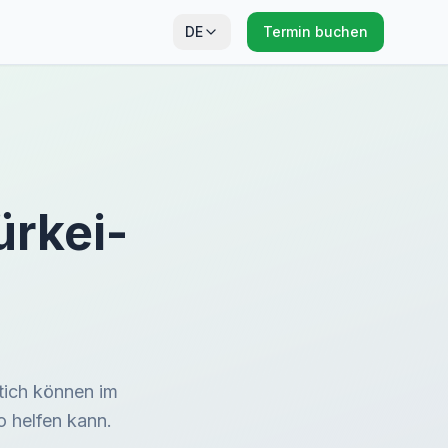
DE
Termin buchen
ürkei-
tich können im
o helfen kann.