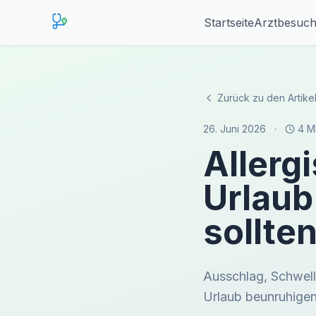
Startseite
Arztbesuc
Zurück zu den Artike
26. Juni 2026
·
4 M
Allerg
Urlaub
sollte
Ausschlag, Schwell
Urlaub beunruhigend