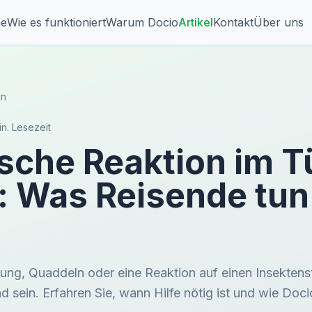
he
Wie es funktioniert
Warum Docio
Artikel
Kontakt
Über uns
ln
in. Lesezeit
ische Reaktion im T
: Was Reisende tun
n
ung, Quaddeln oder eine Reaktion auf einen Insektens
 sein. Erfahren Sie, wann Hilfe nötig ist und wie Doci