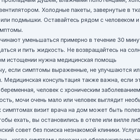
вентилятором. Холодные пакеты, завернутые в тк
или подмышки. Оставайтесь рядом с человеком и
имптомы.
чинают уменьшаться примерно в течение 30 мину
аться и пить жидкость. Не возвращайтесь на солн
вом истощении нужна медицинская помощь
чу, если симптомы выраженные, не улучшаются и
. Медицинская консультация также важна, если э
 беременная, человек с хроническим заболеванием,
сть, мочи очень мало или человек выглядит необ
 симптомах визит врача на дом может быть полез
тобы ехать, вы остановились в отеле или вилле ли
ский совет без поиска незнакомой клиники. Услуга
чь, когда симптомы похожи на обезвоживание, 