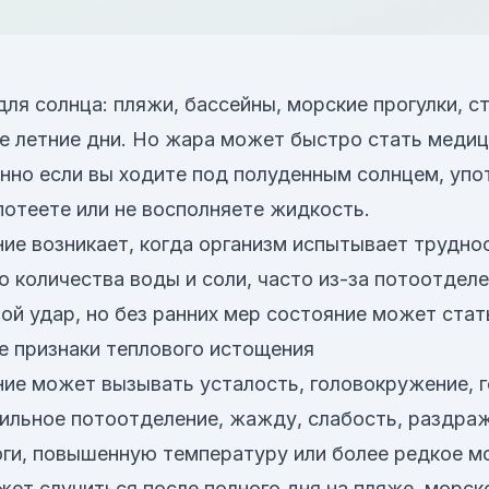
ля солнца: пляжи, бассейны, морские прогулки, с
е летние дни. Но жара может быстро стать меди
нно если вы ходите под полуденным солнцем, упо
 потеете или не восполняете жидкость.
ие возникает, когда организм испытывает трудно
 количества воды и соли, часто из-за потоотделе
вой удар, но без ранних мер состояние может стат
 признаки теплового истощения
ие может вызывать усталость, головокружение, г
сильное потоотделение, жажду, слабость, раздра
и, повышенную температуру или более редкое мо
жет случиться после полного дня на пляже, морско