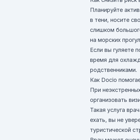
Планируйте актив
в тени, носите с
слишком большого
на морских прогул
Если вы гуляете 
время для охлажд
родственниками.
Как Docio помога
При неэкстренных
организовать визи
Такая услуга вра
ехать, вы не уве
туристической ст
Врач может оцени