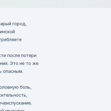
тарый город,
цинской
требляете
сти после потери
ния. Это не то же
ь опасным.
оловную боль,
жительность,
чеиспускание.
й прогулки,