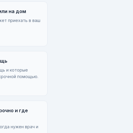
или на дом
жет приехать в ваш
ощь
щь и которые
 срочной помощью.
рочно и где
огда нужен врач и