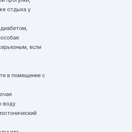
же отдыха у
 диабетом,
 особая
серьезным, если
те в помещение с
лючая
ю воду
изотонический
лодными