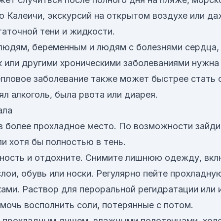
по Калеичи, экскурсий на открытом воздухе или да
таточной тени и жидкости.
людям, беременным и людям с болезнями сердца,
 или другими хроническими заболеваниями нужна
пловое заболевание также может быстрее стать 
л алкоголь, была рвота или диарея.
ала
в более прохладное место. По возможности зайди
и хотя бы полностью в тень.
ность и отдохните. Снимите лишнюю одежду, вк
лои, обувь или носки. Регулярно пейте прохладну
ами. Раствор для пероральной регидратации или 
мочь восполнить соли, потерянные с потом.
 прохладным душем, влажными полотенцами, хо