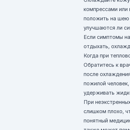
компрессами или 
положить на шею 
улучшаются ли с
Если симптомы на
отдыхать, охлажд
Когда при тепло
Обратитесь к вра
после охлаждения
пожилой человек,
удерживать жидко
При неэкстренных
слишком плохо, ч
понятный медицин
также может помо