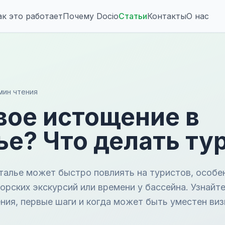
ак это работает
Почему Docio
Статьи
Контакты
О нас
мин чтения
вое истощение в
ье? Что делать ту
талье может быстро повлиять на туристов, особе
орских экскурсий или времени у бассейна. Узнайт
ния, первые шаги и когда может быть уместен виз