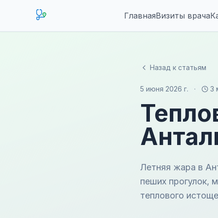
Главная
Визиты врача
К
Назад к статьям
5 июня 2026 г.
·
3 
Тепло
Антал
Летняя жара в Ан
пеших прогулок, м
теплового истоще