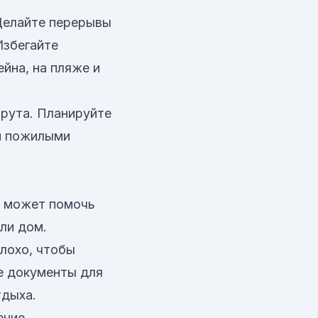
 Делайте перерывы
Избегайте
йна, на пляже и
шрута. Планируйте
и пожилыми
o может помочь
или дом.
плохо, чтобы
е документы для
тдыха.
ение,