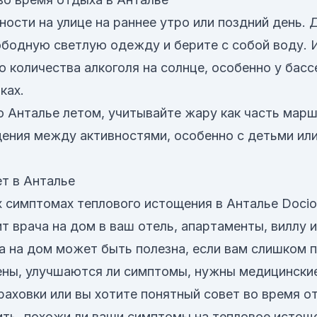
ности на улице на раннее утро или поздний день.
вободную светлую одежду и берите с собой воду. 
 количества алкоголя на солнце, особенно у бассе
ках.
по Анталье летом, учитывайте жару как часть мар
ения между активностями, особенно с детьми ил
ет в Анталье
 симптомах теплового истощения в Анталье Doci
т врача на дом в ваш отель, апартаменты, виллу 
ча на дом может быть полезна, если вам слишком 
рены, улучшаются ли симптомы, нужны медицински
раховки или вы хотите понятный совет во время о
ть, похожи ли ваши симптомы на тепловое истощ