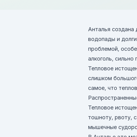
Анталья создана д
водопады и долги
проблемой, особе
алкоголь, сильно
Тепловое истощен
слишком большого
самое, что тепло
Распространенные
Тепловое истощен
тошноту, рвоту, 
мышечные судорог
В Анталье это мо