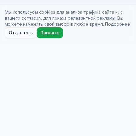
Мы используем cookies для анализа трафика сайта и, с
вашего согласия, для показа релевантной рекламы. Вы
можете изменить свой выбор в любое время.
Подробнее
Отклонить
Принять
Docio Health
On-demand medical care from licensed doctors
who come to you at your hotel, home, or
wherever you are.
info@dociohealth.com