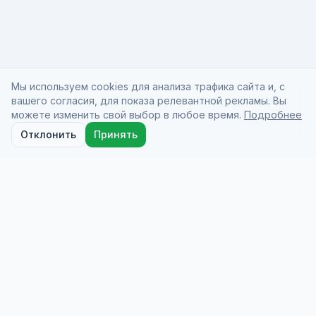
Мы используем cookies для анализа трафика сайта и, с
вашего согласия, для показа релевантной рекламы. Вы
можете изменить свой выбор в любое время.
Подробнее
Отклонить
Принять
Docio Health
On-demand medical care from licensed doctors
who come to you at your hotel, home, or
wherever you are.