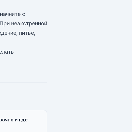
начните с
 При неэкстренной
дение, питье,
елать
рочно и где