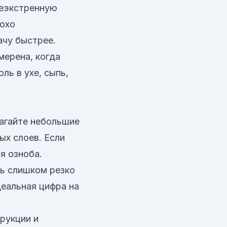
неэкстренную
лохо
ачу быстрее.
мерена, когда
ль в ухе, сыпь,
лагайте небольшие
ых слоев. Если
я озноба.
сь слишком резко
деальная цифра на
рукции и