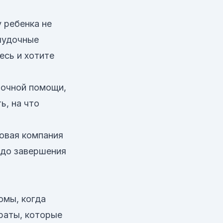
 ребенка не
елудочные
есь и хотите
рочной помощи,
ь, на что
ховая компания
 до завершения
омы, когда
араты, которые