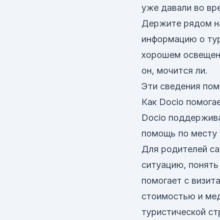
уже давали во вр
Держите рядом на
информацию о тур
хорошем освещени
он, мочится ли.
Эти сведения пом
Как Docio помога
Docio поддержива
помощь по месту 
Для родителей са
ситуацию, понять
помогает с визит
стоимостью и мед
туристической ст