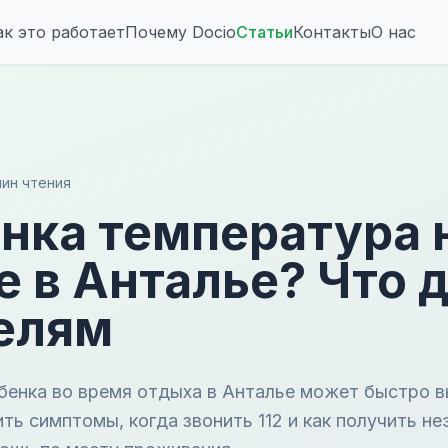
ак это работает
Почему Docio
Статьи
Контакты
О нас
мин чтения
енка температура 
е в Анталье? Что 
елям
бенка во время отдыха в Анталье может быстро в
ить симптомы, когда звонить 112 и как получить н