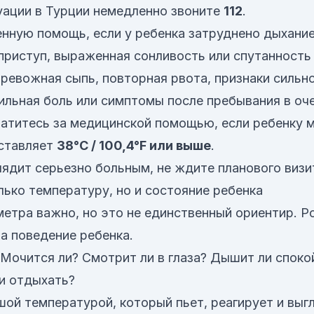
уации в Турции немедленно звоните
112
.
нную помощь, если у ребенка затруднено дыхание,
риступ, выраженная сонливость или спутанность 
тревожная сыпь, повторная рвота, признаки сильн
ильная боль или симптомы после пребывания в оч
атитесь за медицинской помощью, если ребенку 
оставляет
38°C / 100,4°F или выше
.
лядит серьезно больным, не ждите планового визи
лько температуру, но и состояние ребенка
етра важно, но это не единственный ориентир. 
а поведение ребенка.
 Мочится ли? Смотрит ли в глаза? Дышит ли споко
и отдыхать?
шой температурой, который пьет, реагирует и выг