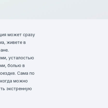
ация может сразу
ма, живете в
ане.
ями, усталостью
ми, болью в
поездке. Сама по
 когда можно
ать экстренную