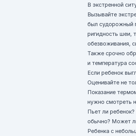
В экстренной сит
Вызывайте экстре
был судорожный п
ригидность шеи, 
обезвоживания, с
Также срочно обр
и температура с
Если ребенок выг
Оценивайте не то
Показание термом
нужно смотреть н
Пьет ли ребенок?
обычно? Может л
Ребенка с неболь