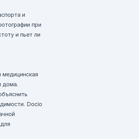
аспорта и
фотографии при
тоту и пьет ли
я медицинская
и дома.
 объяснить
димости. Docio
ачной
 для