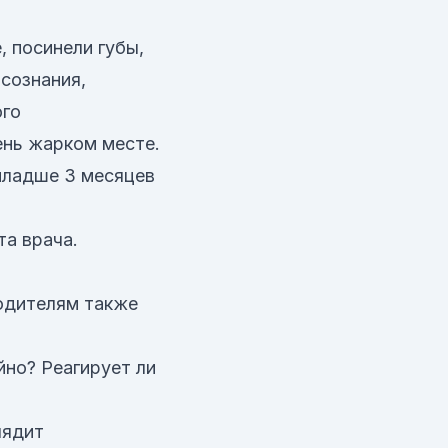
 посинели губы,
сознания,
ого
ень жарком месте.
младше 3 месяцев
та врача.
Родителям также
йно? Реагирует ли
лядит