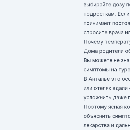
выбирайте дозу п
подросткам. Если
принимает постоя
спросите врача и
Почему температ
Дома родители об
Вы можете не зна
симптомы на туре
В Анталье это ос
или отелях вдали 
усложнить даже п
Поэтому ясная к
объяснить симпто
лекарства и даль