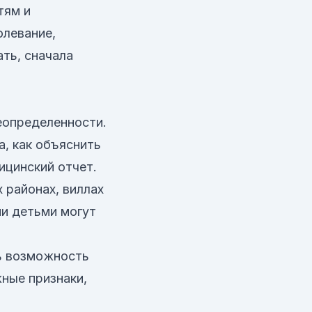
тям и
олевание,
ать, сначала
еопределенности.
а, как объяснить
ицинский отчет.
 районах, виллах
ми детьми могут
ь возможность
ные признаки,