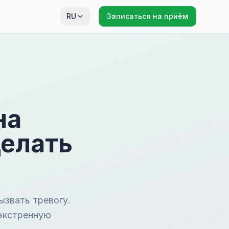
RU
Записаться на приём
на
делать
ызвать тревогу.
еэкстренную