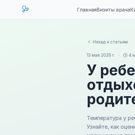
Главная
Визиты врача
К
Назад к статьям
13 мая 2026 г.
·
4 
У реб
отдых
родит
Температура у ре
Узнайте, как оцен