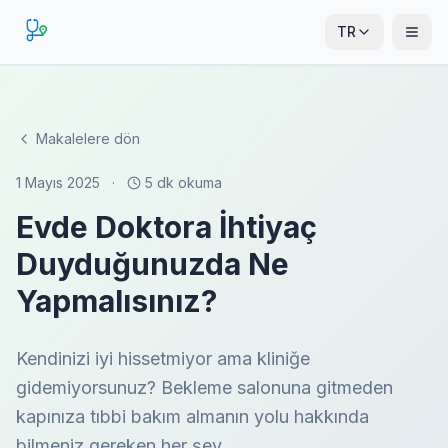
TR
Makalelere dön
1 Mayıs 2025
·
5 dk okuma
Evde Doktora İhtiyaç
Duyduğunuzda Ne
Yapmalısınız?
Kendinizi iyi hissetmiyor ama kliniğe
gidemiyorsunuz? Bekleme salonuna gitmeden
kapınıza tıbbi bakım almanın yolu hakkında
bilmeniz gereken her şey.