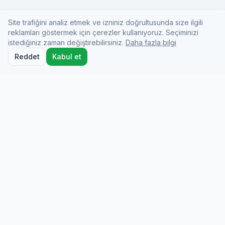
Site trafiğini analiz etmek ve izniniz doğrultusunda size ilgili
reklamları göstermek için çerezler kullanıyoruz. Seçiminizi
istediğiniz zaman değiştirebilirsiniz.
Daha fazla bilgi
Reddet
Kabul et
Docio Health
On-demand medical care from licensed doctors
who come to you at your hotel, home, or
wherever you are.
info@dociohealth.com