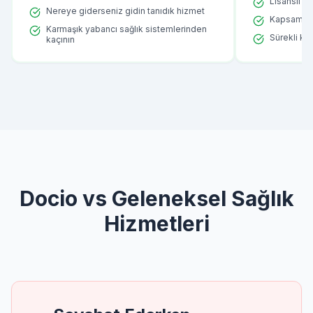
Lisanslı ve
Nereye giderseniz gidin tanıdık hizmet
Kapsamlı g
Karmaşık yabancı sağlık sistemlerinden
Sürekli kal
kaçının
Docio vs Geleneksel Sağlık
Hizmetleri