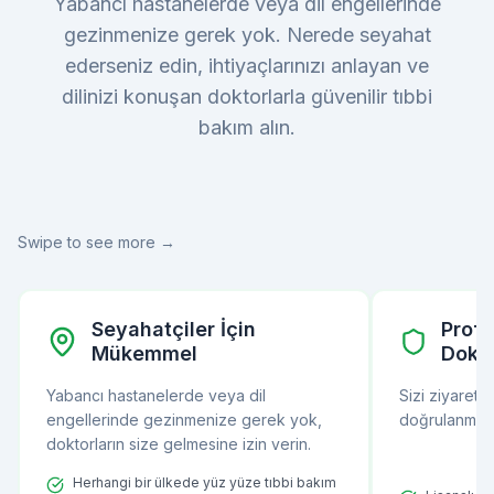
Yabancı hastanelerde veya dil engellerinde
gezinmenize gerek yok. Nerede seyahat
ederseniz edin, ihtiyaçlarınızı anlayan ve
dilinizi konuşan doktorlarla güvenilir tıbbi
bakım alın.
Swipe to see more →
Seyahatçiler İçin
Profe
Mükemmel
Dokto
Yabancı hastanelerde veya dil
Sizi ziyaret
engellerinde gezinmenize gerek yok,
doğrulanmış t
doktorların size gelmesine izin verin.
Herhangi bir ülkede yüz yüze tıbbi bakım