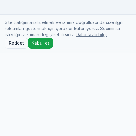
Site trafiğini analiz etmek ve izniniz doğrultusunda size ilgili
reklamları göstermek için çerezler kullanıyoruz. Seçiminizi
istediğiniz zaman değiştirebilirsiniz.
Daha fazla bilgi
Reddet
Kabul et
Docio Health
On-demand medical care from licensed doctors
who come to you at your hotel, home, or
wherever you are.
info@dociohealth.com