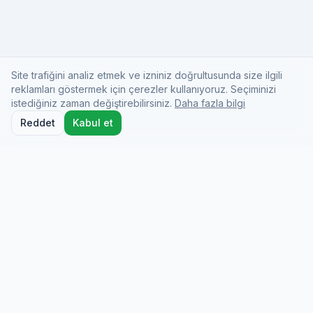
Site trafiğini analiz etmek ve izniniz doğrultusunda size ilgili
reklamları göstermek için çerezler kullanıyoruz. Seçiminizi
istediğiniz zaman değiştirebilirsiniz.
Daha fazla bilgi
Reddet
Kabul et
Docio Health
On-demand medical care from licensed doctors
who come to you at your hotel, home, or
wherever you are.